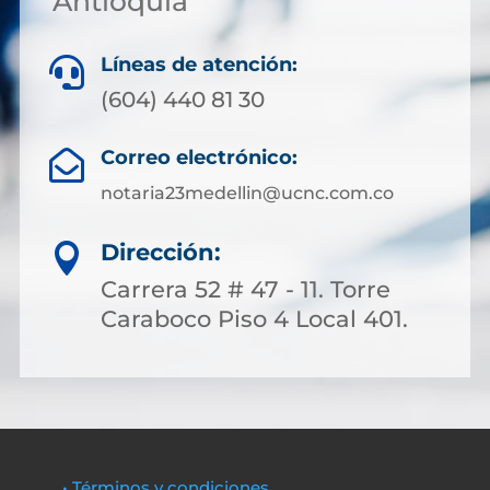
Antioquia
Líneas de atención:

(604) 440 81 30
Correo electrónico:

notaria23medellin@ucnc.com.co
Dirección:

Carrera 52 # 47 - 11. Torre
Caraboco Piso 4 Local 401.
• Términos y condiciones