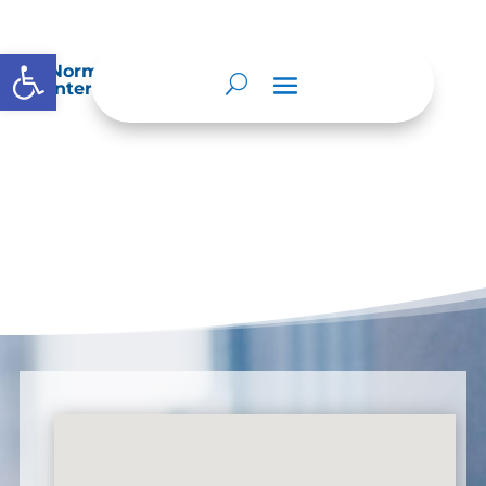
Abrir barra de herramientas
Normatividad especial que les aplique de
interés.