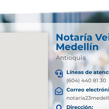
Notaría Ve
Medellín
Antioquia
Líneas de atenc

(604) 440 81 30
Correo electrón

notaria23medel
Dirección:
