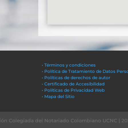
• Términos y condiciones
• Política de Tratamiento de Datos Pers
• Políticas de derechos de autor
• Certificado de Accesibilidad
• Políticas de Privacidad Web
• Mapa del Sitio
ón Colegiada del Notariado Colombiano UCNC | 20