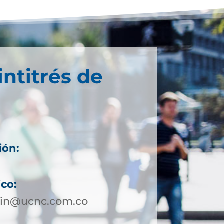
intitrés de
ión:
ico:
lin@ucnc.com.co