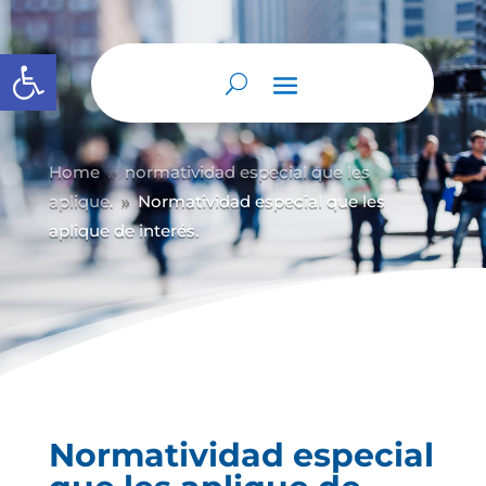
Abrir barra de herramientas
Home
normatividad especial que les
9
aplique.
Normatividad especial que les
9
aplique de interés.
Normatividad especial