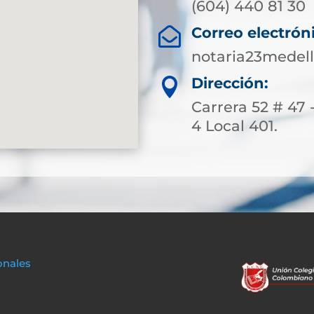
(604) 440 81 30
Correo electrón

notaria23medel
Dirección:

Carrera 52 # 47 
4 Local 401.
onales