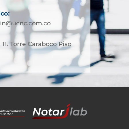
ico:
lin@ucnc.com.co
- 11. Torre Caraboco Piso