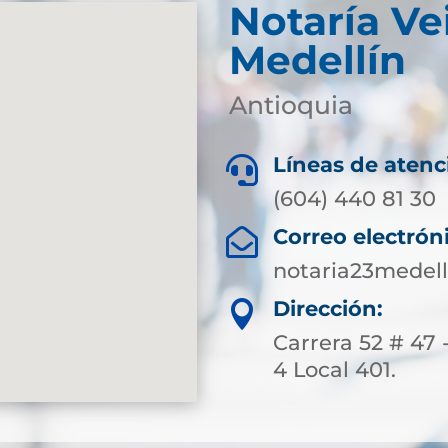
Notaría Ve
Medellín
Antioquia
Líneas de atenc

(604) 440 81 30
Correo electrón

notaria23medel
Dirección:

Carrera 52 # 47 
4 Local 401.