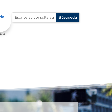
cia
te,
 de