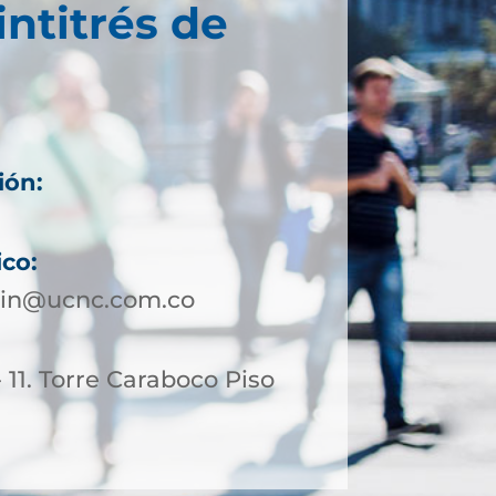
intitrés de
ión:
ico:
lin@ucnc.com.co
- 11. Torre Caraboco Piso