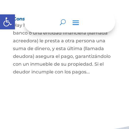
Abrir barra de herramientas
Constitución de hipoteca
Hay hipoteca cuando una persona, o un
banco o una entidad financiera (llamada
acreedora) le presta a otra persona una
suma de dinero, y esta última (llamada
deudora) asegura el pago, garantizándolo
con un inmueble de su propiedad. Si el
deudor incumple con los pagos...