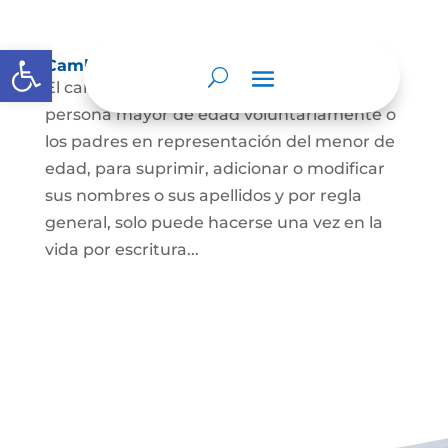
Abrir barra de herramientas
Cambio Nombre
El cambio de nombre lo podrá hacer la
persona mayor de edad voluntariamente o
los padres en representación del menor de
edad, para suprimir, adicionar o modificar
sus nombres o sus apellidos y por regla
general, solo puede hacerse una vez en la
vida por escritura...