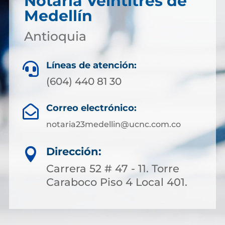
Notaría Veintitrés de
Medellín
Antioquia
Líneas de atención:

(604) 440 81 30
Correo electrónico:

notaria23medellin@ucnc.com.co
Dirección:

Carrera 52 # 47 - 11. Torre
Caraboco Piso 4 Local 401.