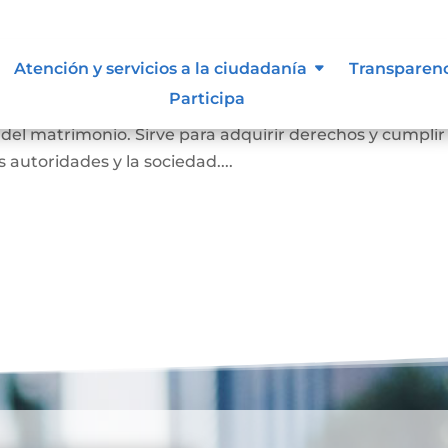
imonio
Atención y servicios a la ciudadanía
Transparen
Participa
a probar que una persona está casada. En él se registr
o del matrimonio. Sirve para adquirir derechos y cumplir
as autoridades y la sociedad....