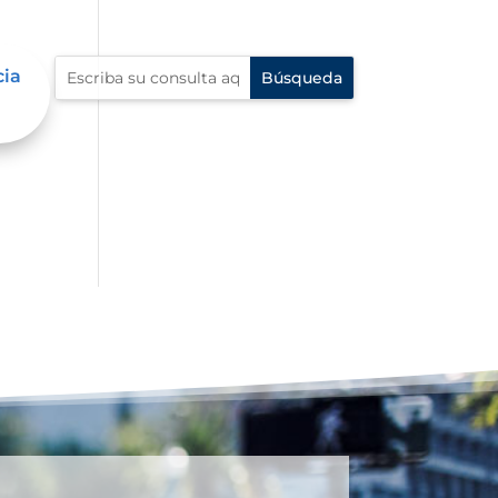
cia
an