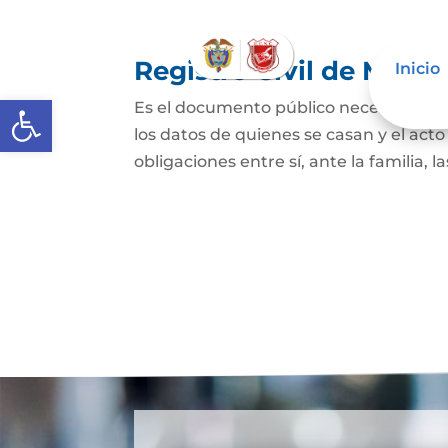
Registro Civil de Matr
Inicio
Abrir barra de herramientas
Es el documento público necesario par
los datos de quienes se casan y el act
obligaciones entre sí, ante la familia, l