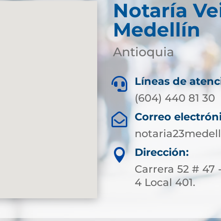
Notaría Ve
Medellín
Antioquia
Líneas de atenc

(604) 440 81 30
Correo electrón

notaria23medel
Dirección:

Carrera 52 # 47 
4 Local 401.