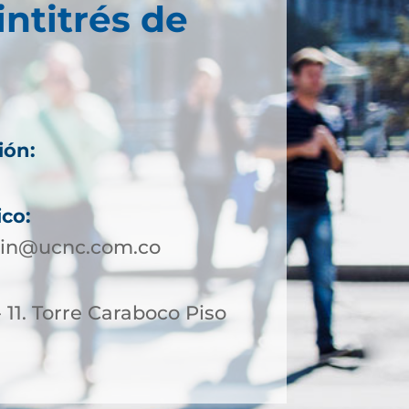
intitrés de
ión:
ico:
lin@ucnc.com.co
- 11. Torre Caraboco Piso