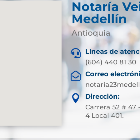
Notaría Ve
Medellín
Antioquia
Líneas de atenc

(604) 440 81 30
Correo electrón

notaria23medel
Dirección:

Carrera 52 # 47 
4 Local 401.