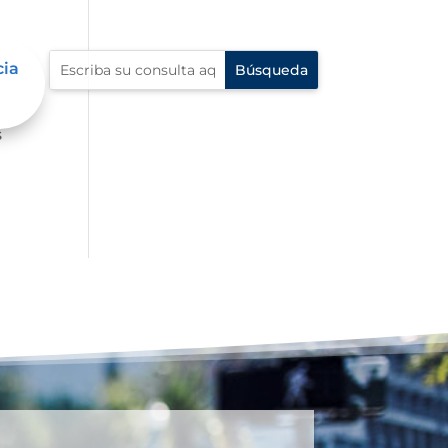
cia
ue
s