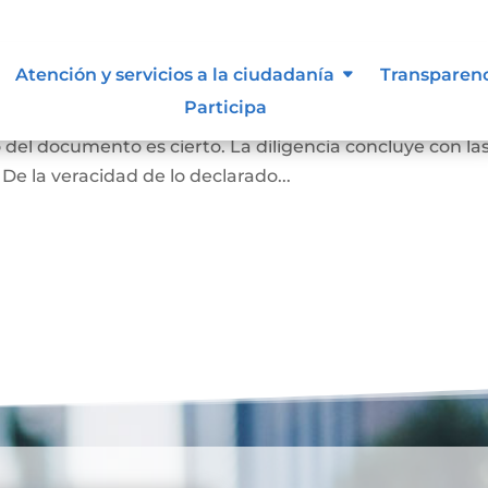
ma y contenido
Atención y servicios a la ciudadanía
Transparen
Participa
rivado podrán acudir ante el notario para declarar q
o del documento es cierto. La diligencia concluye con la
 De la veracidad de lo declarado...