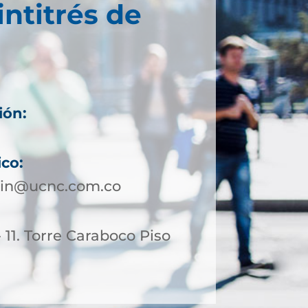
intitrés de
ión:
ico:
lin@ucnc.com.co
- 11. Torre Caraboco Piso