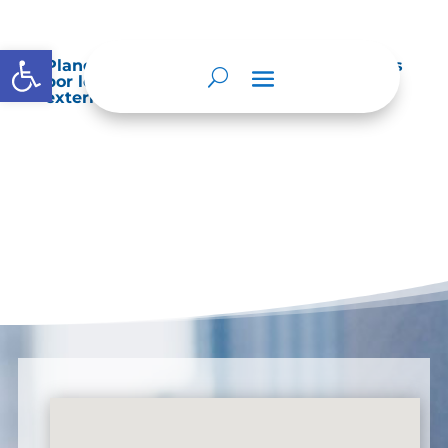
Abrir barra de herramientas
Planes de Mejoramiento vigentes exigidos
por los entes de control o auditoría
externos o internos.