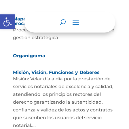
Abrir barra de herramientas
Mapas y cartas descriptivas de los
procesos
Procedimiento de escrituración Proceso de
gestión estratégica
Organigrama
Misión, Visión, Funciones y Deberes
Misión: Velar día a día por la prestación de
servicios notariales de excelencia y calidad,
atendiendo los principios rectores del
derecho garantizando la autenticidad,
confianza y validez de los actos y contratos
que suscriben los usuarios del servicio
notarial....