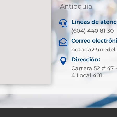
Antioquia
Líneas de atenc

(604) 440 81 30
Correo electrón

notaria23medel
Dirección:

Carrera 52 # 47 
4 Local 401.