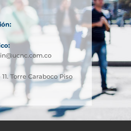
ión:
ico:
lin@ucnc.com.co
- 11. Torre Caraboco Piso