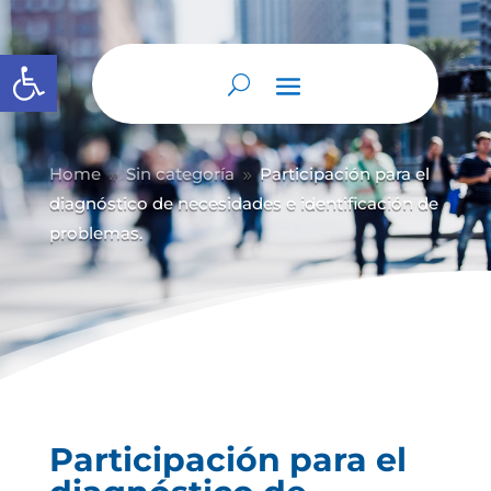
Abrir barra de herramientas
Home
Sin categoría
Participación para el
9
9
diagnóstico de necesidades e identificación de
problemas.
Participación para el