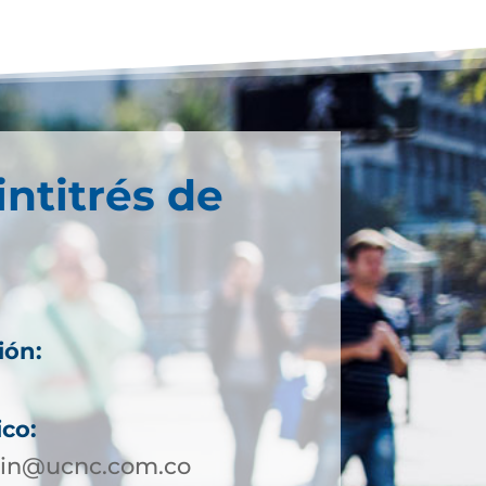
intitrés de
ión:
ico:
lin@ucnc.com.co