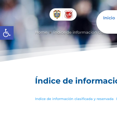
Inicio
Abrir barra de herramientas
Home
Índice de información clasificad
9
Índice de informaci
Indice de información clasificada y reservada