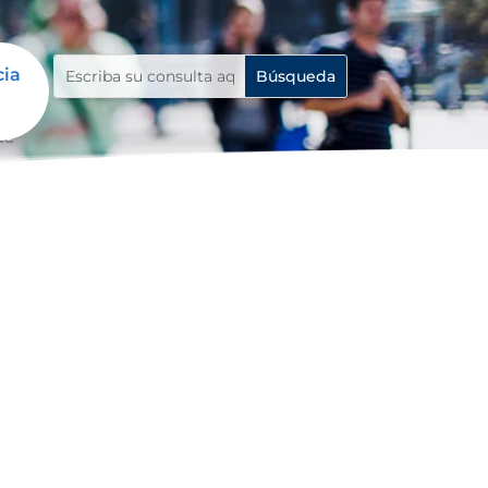
cia
da