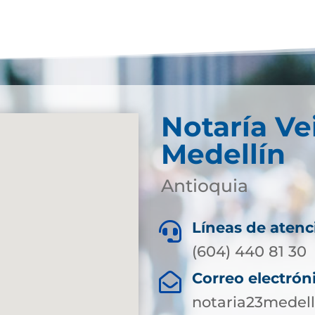
Notaría Ve
Medellín
Antioquia
Líneas de atenc

(604) 440 81 30
Correo electrón

notaria23medel