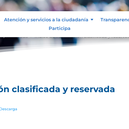
Atención y servicios a la ciudadanía
Transparen
Participa
a y reservada
Índice de información clasificada y reserva
9
ón clasificada y reservada
Descarga