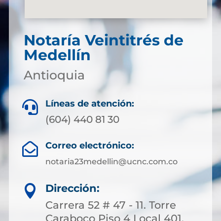
Notaría Veintitrés de
Medellín
Antioquia
Líneas de atención:

(604) 440 81 30
Correo electrónico:

notaria23medellin@ucnc.com.co
Dirección:

Carrera 52 # 47 - 11. Torre
Caraboco Piso 4 Local 401.