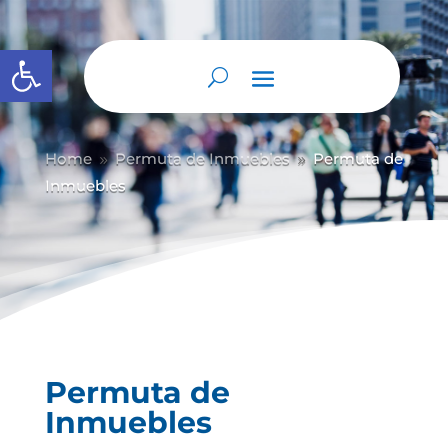
Abrir barra de herramientas
Home
Permuta de Inmuebles
Permuta de
9
9
Inmuebles
Permuta de
Inmuebles