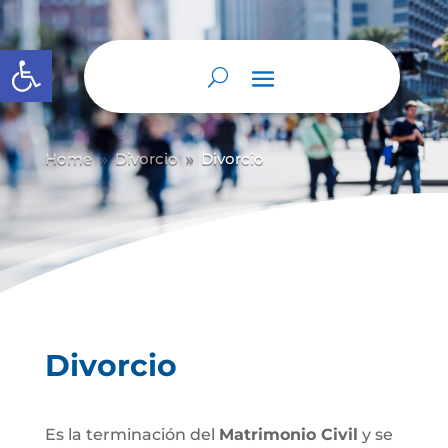
Abrir barra de herramientas
Home
Divorcio
Divorcio
9
9
Divorcio
Es la terminación del
Matrimonio Civil
y se