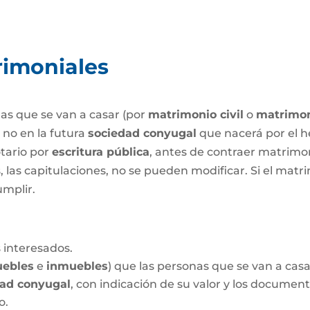
rimoniales
as que se van a casar (por
matrimonio civil
o
matrimon
o no en la futura
sociedad conyugal
que nacerá por el h
tario por
escritura pública
, antes de contraer matrimo
las capitulaciones, no se pueden modificar. Si el matrim
umplir.
 interesados.
ebles
e
inmuebles
) que las personas que se van a cas
dad conyugal
, con indicación de su valor y los documen
o.