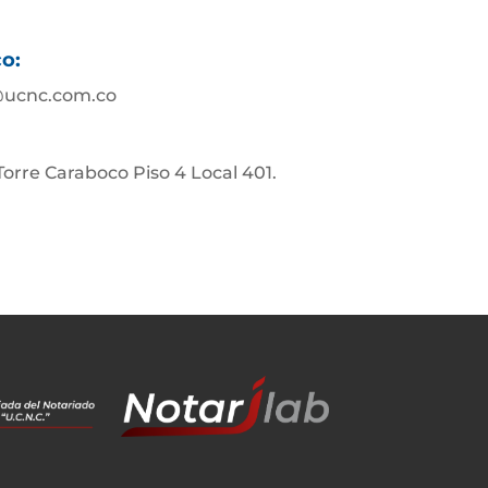
co:
@ucnc.com.co
. Torre Caraboco Piso 4 Local 401.