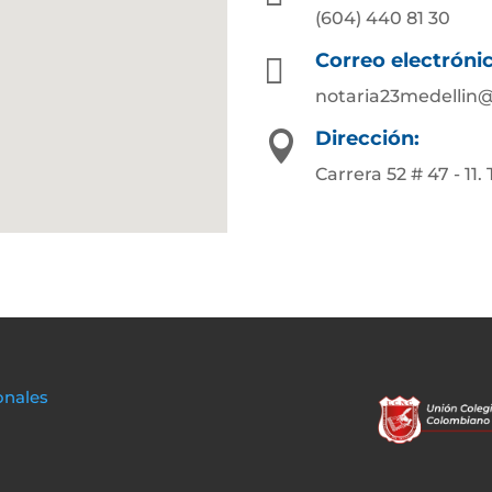
(604) 440 81 30
Correo electróni

notaria23medellin
Dirección:

Carrera 52 # 47 - 11
onales