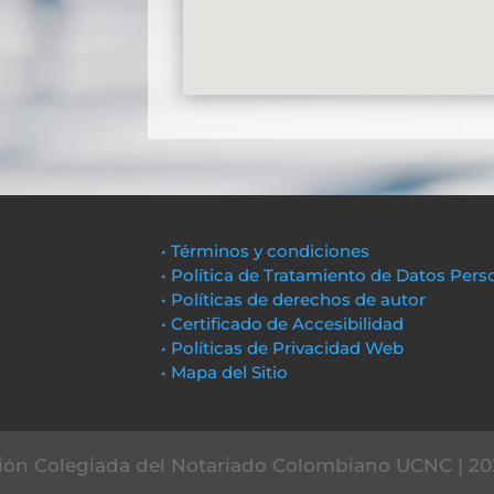
• Términos y condiciones
• Política de Tratamiento de Datos Pers
• Políticas de derechos de autor
• Certificado de Accesibilidad
• Políticas de Privacidad Web
• Mapa del Sitio
ón Colegiada del Notariado Colombiano UCNC | 20