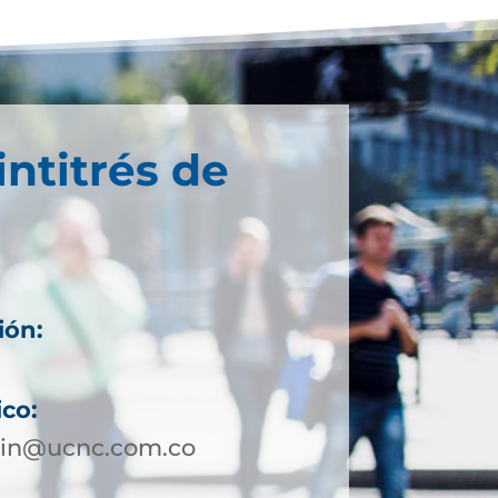
intitrés de
ión:
ico:
lin@ucnc.com.co