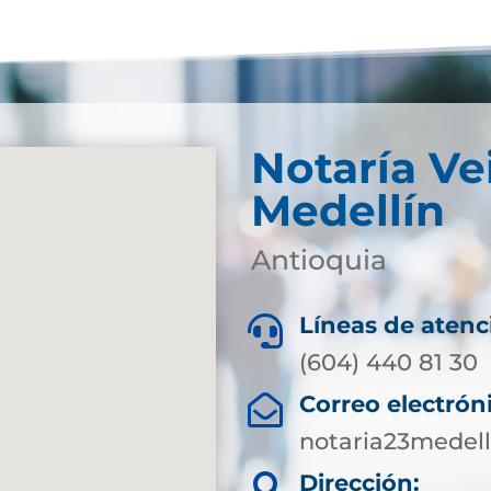
Notaría Ve
Medellín
Antioquia
Líneas de atenc

(604) 440 81 30
Correo electrón

notaria23medel
Dirección:
