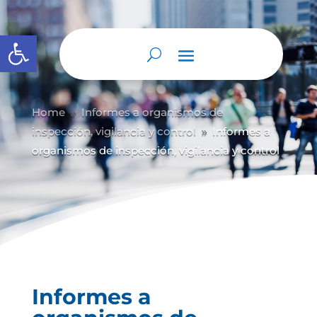
Abrir barra de herramientas
Home
Informes a organismos de
9
inspección, vigilancia y control
Informes a
9
organismos de inspección, vigilancia y control
Informes a