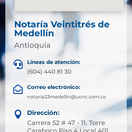
Notaría Veintitrés de
Medellín
Antioquia
Líneas de atención:

(604) 440 81 30
Correo electrónico:

notaria23medellin@ucnc.com.co
Dirección:

Carrera 52 # 47 - 11. Torre
Caraboco Piso 4 Local 401.