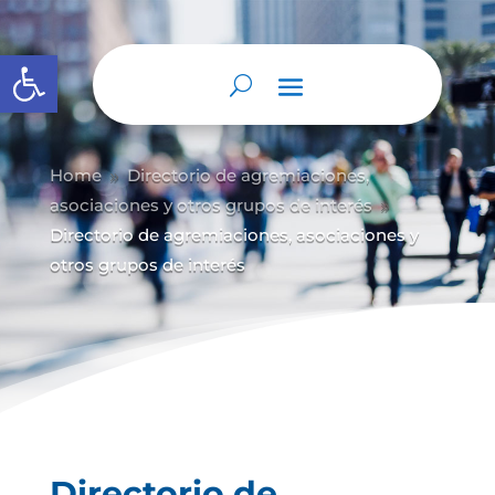
Abrir barra de herramientas
Home
Directorio de agremiaciones,
9
asociaciones y otros grupos de interés
9
Directorio de agremiaciones, asociaciones y
otros grupos de interés
Directorio de